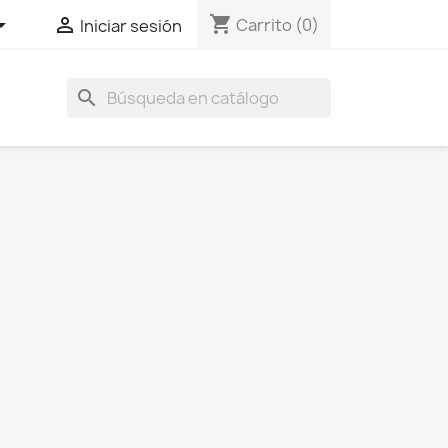
shopping_cart


Carrito
(0)
Iniciar sesión
search