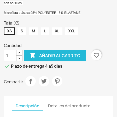
con bolsillos
Microfibra elástica.
95% POLYESTER
5% ELASTANE
Talla: XS
XS
S
M
L
XL
XXL
Cantidad

favorite_border
AÑADIR AL CARRITO

Plazo de entrega 4 a5 dias
Compartir
Descripción
Detalles del producto