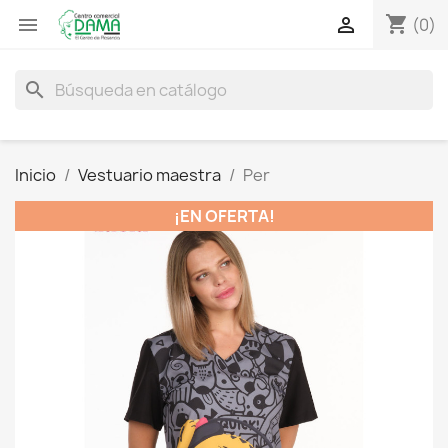
shopping_cart


(0)
search
Inicio
Vestuario maestra
Per
¡EN OFERTA!