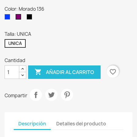
Color: Morado 136
Azulina
Z
Morado
negro
136
Talla: UNICA
UNICA
Cantidad

favorite_border
AÑADIR AL CARRITO
Compartir
Descripción
Detalles del producto