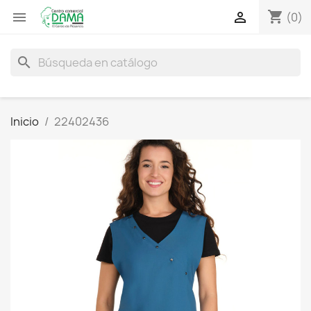
shopping_cart


(0)
search
Inicio
22402436