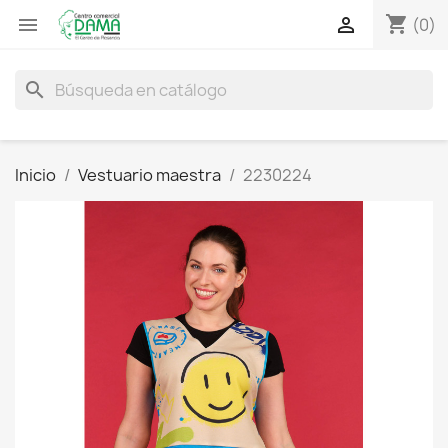
shopping_cart


(0)
search
Inicio
Vestuario maestra
2230224