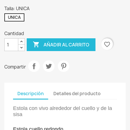
Talla: UNICA
UNICA
Cantidad

favorite_border
AÑADIR AL CARRITO
Compartir
Descripción
Detalles del producto
Estola con vivo alrededor del cuello y de la
sisa
Estola cuello redondo